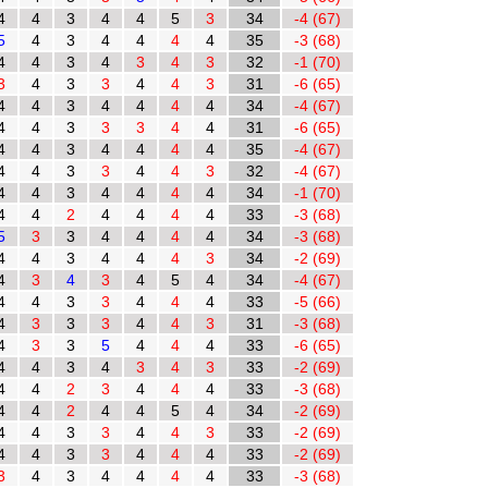
4
4
3
4
4
5
3
34
-4 (67)
5
4
3
4
4
4
4
35
-3 (68)
4
4
3
4
3
4
3
32
-1 (70)
3
4
3
3
4
4
3
31
-6 (65)
4
4
3
4
4
4
4
34
-4 (67)
4
4
3
3
3
4
4
31
-6 (65)
4
4
3
4
4
4
4
35
-4 (67)
4
4
3
3
4
4
3
32
-4 (67)
4
4
3
4
4
4
4
34
-1 (70)
4
4
2
4
4
4
4
33
-3 (68)
5
3
3
4
4
4
4
34
-3 (68)
4
4
3
4
4
4
3
34
-2 (69)
4
3
4
3
4
5
4
34
-4 (67)
4
4
3
3
4
4
4
33
-5 (66)
4
3
3
3
4
4
3
31
-3 (68)
4
3
3
5
4
4
4
33
-6 (65)
4
4
3
4
3
4
3
33
-2 (69)
4
4
2
3
4
4
4
33
-3 (68)
4
4
2
4
4
5
4
34
-2 (69)
4
4
3
3
4
4
3
33
-2 (69)
4
4
3
3
4
4
4
33
-2 (69)
3
4
3
4
4
4
4
33
-3 (68)