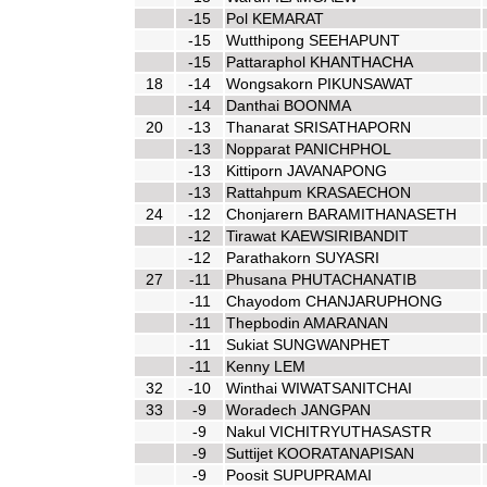
-15
Pol KEMARAT
-15
Wutthipong SEEHAPUNT
-15
Pattaraphol KHANTHACHA
18
-14
Wongsakorn PIKUNSAWAT
-14
Danthai BOONMA
20
-13
Thanarat SRISATHAPORN
-13
Nopparat PANICHPHOL
-13
Kittiporn JAVANAPONG
-13
Rattahpum KRASAECHON
24
-12
Chonjarern BARAMITHANASETH
-12
Tirawat KAEWSIRIBANDIT
-12
Parathakorn SUYASRI
27
-11
Phusana PHUTACHANATIB
-11
Chayodom CHANJARUPHONG
-11
Thepbodin AMARANAN
-11
Sukiat SUNGWANPHET
-11
Kenny LEM
32
-10
Winthai WIWATSANITCHAI
33
-9
Woradech JANGPAN
-9
Nakul VICHITRYUTHASASTR
-9
Suttijet KOORATANAPISAN
-9
Poosit SUPUPRAMAI