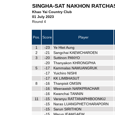
SINGHA-SAT NAKHON RATCHAS
Khao Yai Country Club
01 July 2023
Round 4
Pos.
Score
Player
1
-23
Ye Htet Aung
2
-21
Sangchai KAEWCHAROEN
3
-20
Suttinon PANYO
-20
Thanyakon KHRONGPHA
5
-17
Kammalas NAMUANGRUK
-17
Yuichiro NISHI
-17
KK LIMBHASUT
8
-16
Thanpisit OMSIN
-16
Weerawish NARKPRACHAR
-16
Kwanchai TANNIN
11
-15
Varanyu RATTANAPHIBOONKIJ
-15
Naras LUANGPHETCHARAPORN
-15
Sarun SIRITHON
-15
Warun IEAMGAEW