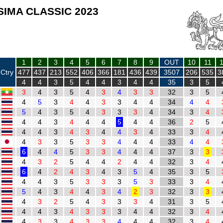
IMA CLASSIC 2023
1
2
3
4
5
6
7
8
9
OUT
10
11
Ctry
477
437
213
552
406
366
181
436
439
3507
206
535
3
4
4
3
5
4
4
3
4
4
35
3
5
3
4
3
5
4
3
4
3
3
32
3
5
4
5
3
4
4
3
3
4
4
34
4
4
5
4
3
5
4
3
3
3
4
34
3
4
4
4
3
4
4
4
5
4
4
36
2
5
4
4
3
4
3
4
4
3
4
33
3
4
4
3
3
5
3
3
4
4
4
33
4
4
6
4
4
5
3
3
4
4
4
37
3
3
4
3
2
5
4
4
2
4
4
32
3
4
6
4
2
4
3
4
3
5
4
35
3
5
4
4
3
5
3
3
3
5
3
33
3
4
5
4
3
4
4
3
4
2
3
32
3
3
4
3
2
5
4
3
3
3
4
31
3
5
4
4
3
4
3
3
3
4
4
32
3
4
4
3
3
4
3
3
4
4
4
32
3
4