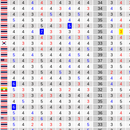
4
4
4
4
3
4
3
4
4
34
3
4
4
4
4
4
4
3
4
4
3
34
4
5
4
4
3
4
5
4
3
5
4
36
3
5
5
4
3
5
3
3
4
4
4
35
4
4
4
4
3
5
4
3
5
3
4
35
3
4
4
4
4
7
3
3
3
3
4
35
4
3
4
4
3
4
3
4
4
3
5
34
3
4
4
3
3
4
3
4
4
4
4
33
3
5
4
4
3
4
4
4
3
4
5
35
4
5
5
4
4
5
4
4
4
5
4
39
3
4
5
4
2
5
4
4
4
4
5
37
3
4
4
4
3
5
4
4
4
4
4
36
3
5
4
4
3
5
4
5
3
4
4
36
2
4
4
4
3
4
4
4
3
5
4
35
4
4
6
4
3
5
4
4
3
3
4
36
4
4
5
3
3
5
4
3
2
4
3
32
3
5
3
3
3
4
3
4
3
4
4
31
3
4
4
5
3
5
4
4
3
4
3
35
4
5
6
4
3
5
4
4
3
4
4
37
3
5
5
4
4
5
3
4
3
4
4
36
3
4
5
4
2
6
4
4
3
3
4
35
3
4
5
4
2
4
3
3
3
4
5
33
3
5