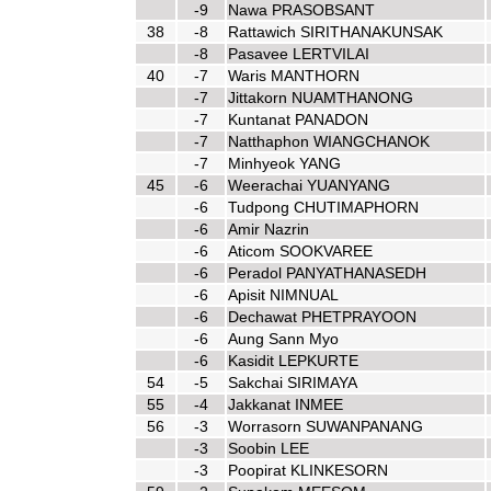
-9
Nawa PRASOBSANT
38
-8
Rattawich SIRITHANAKUNSAK
-8
Pasavee LERTVILAI
40
-7
Waris MANTHORN
-7
Jittakorn NUAMTHANONG
-7
Kuntanat PANADON
-7
Natthaphon WIANGCHANOK
-7
Minhyeok YANG
45
-6
Weerachai YUANYANG
-6
Tudpong CHUTIMAPHORN
-6
Amir Nazrin
-6
Aticom SOOKVAREE
-6
Peradol PANYATHANASEDH
-6
Apisit NIMNUAL
-6
Dechawat PHETPRAYOON
-6
Aung Sann Myo
-6
Kasidit LEPKURTE
54
-5
Sakchai SIRIMAYA
55
-4
Jakkanat INMEE
56
-3
Worrasorn SUWANPANANG
-3
Soobin LEE
-3
Poopirat KLINKESORN