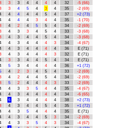
3
3
3
4
4
4
4
32
-5 (66)
3
3
4
5
4
3
4
35
-2 (69)
4
4
4
4
4
5
4
37
+2 (73)
4
4
4
4
3
4
4
35
-1 (70)
3
4
2
4
5
5
4
34
-2 (69)
3
4
3
3
4
5
4
33
-3 (68)
3
4
3
4
4
5
4
34
-3 (68)
4
4
3
4
4
4
3
34
-4 (67)
4
4
3
4
4
4
4
36
E (71)
3
4
3
4
4
4
3
32
E (71)
4
3
3
4
4
5
4
34
E (71)
4
5
3
4
4
4
4
36
+1 (72)
5
4
2
3
4
5
4
33
-2 (69)
3
4
2
4
4
5
4
34
-2 (69)
3
5
2
4
4
4
3
33
-2 (69)
4
4
3
3
5
4
4
35
-4 (67)
4
4
3
4
4
4
4
34
-6 (65)
4
6
3
4
4
4
4
38
+2 (73)
3
4
3
4
4
5
4
35
+1 (72)
4
4
3
5
4
4
4
35
E (71)
4
4
3
4
4
5
3
34
-2 (69)
4
4
3
3
5
4
3
34
-4 (67)