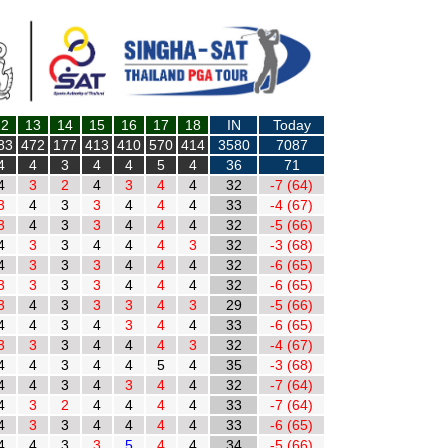
12
13
14
15
16
17
18
IN
Today
83
472
177
413
410
570
414
3580
7087
4
4
3
4
4
5
4
36
71
4
3
2
4
3
4
4
32
-7 (64)
3
4
3
3
4
4
4
33
-4 (67)
3
4
3
3
4
4
4
32
-5 (66)
4
3
3
4
4
4
3
32
-3 (68)
4
3
3
3
4
4
4
32
-6 (65)
3
3
3
3
4
4
4
32
-6 (65)
3
4
3
3
3
4
3
29
-5 (66)
4
4
3
4
3
4
4
33
-6 (65)
3
3
3
4
4
4
3
32
-4 (67)
4
4
3
4
4
5
4
35
-3 (68)
4
4
3
4
3
4
4
32
-7 (64)
4
3
2
4
4
4
4
33
-7 (64)
4
3
3
4
4
4
4
33
-6 (65)
4
4
3
3
5
4
4
34
-5 (66)