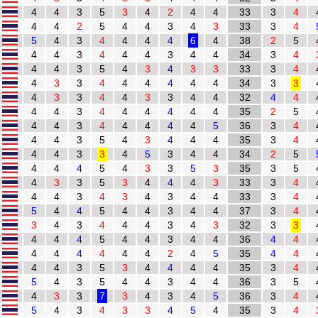
4
4
3
5
3
4
2
4
4
33
3
4
4
4
2
5
4
4
3
4
3
33
3
4
5
4
3
4
4
4
4
6
4
38
2
5
4
4
3
4
4
4
3
4
4
34
3
4
4
4
3
5
4
3
4
3
3
33
3
4
4
3
3
4
4
4
4
4
4
34
3
3
4
3
3
4
4
3
3
4
4
32
4
4
4
4
3
4
4
4
4
4
4
35
2
5
4
4
3
4
4
4
4
4
5
36
3
4
4
4
3
5
4
3
4
4
4
35
3
4
4
4
3
3
4
5
3
4
4
34
2
5
4
4
4
5
4
3
3
5
3
35
3
5
4
3
3
5
3
4
4
4
3
33
3
4
4
4
3
4
3
4
3
4
4
33
3
4
5
4
4
5
4
4
3
4
4
37
3
4
3
4
3
4
4
4
3
4
3
32
3
3
4
4
4
5
4
4
3
4
4
36
4
4
4
4
4
4
4
4
2
4
5
35
4
4
4
4
3
5
3
4
4
4
4
35
3
4
5
4
3
5
4
4
3
4
4
36
3
5
4
3
3
7
3
4
3
4
5
36
3
4
5
4
3
4
3
3
4
5
4
35
3
4